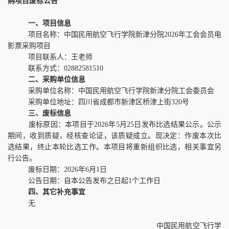
购项目废标公告
一、项目信息
项目名称：中国民用航空飞行学院新津分院
2026
年工会会员电
影票采购项目
项目联系人：王老师
联系方式：
02882581510
二、采购单位信息
采购单位名称：中国民用航空飞行学院新津分院工会委员会
采购单位地址：四川省成都市新津区桥津上街
320
号
三、废标信息
废标原因：本项目于
2026
年
5
月
25
日发布比选结果公示。公示
期间，收到质疑，经核查论证，该质疑成立。现决定：作废本次比
选结果，终止本轮比选工作。本项目将重新组织比选，相关事宜另
行公告。
废标日期：
2026
年
6
月
1
日
公告日期：自本公告发布之日起
1
个工作日
四、其它补充事宜
无
中国民用航空飞行学