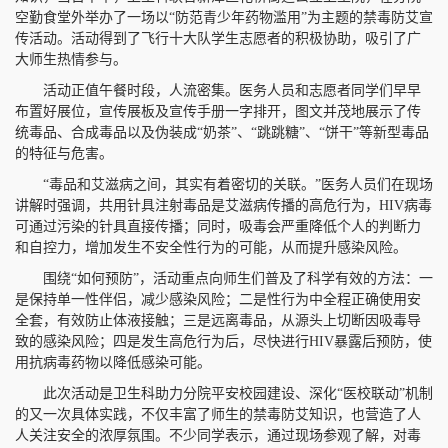
空勤食堂外举办了一场以“防范青少年药物滥用”为主题的禁毒防艾宣
传活动。活动得到了飞行十大队学生志愿者的积极协助，吸引了广
大师生热情参与。
活动正值午餐时段，人流密集。医务人员和志愿者同学们早早
布置好展位，宣传展板及宣传手册一字排开，图文并茂地展示了传
统毒品、合成毒品以及伪装成“奶茶”、“跳跳糖”、“饼干”等新型毒品
的特征与危害。
“毒品和艾滋病之间，其实有着密切的关联。”医务人员们在现场
讲解时强调，共用针具注射毒品是艾滋病传播的高危行为，HIV病毒
可通过污染的针具直接传播；同时，吸毒会严重降低个人的判断力
和自控力，增加发生不安全性行为的可能，从而提升感染风险。
围绕“如何预防”，活动重点向师生们普及了科学有效的方法：一
是保持单一性伴侣，减少感染风险；二是性行为中全程正确使用安
全套，有效防止体液接触；三是远离毒品，从源头上切断因吸毒导
致的感染风险；四是发生高危行为后，尽快进行HIV暴露后预防，使
用抗病毒药物以降低感染可能。
此次活动是卫生科助力分院平安校园建设、深化“医校联动”机制
的又一次具体实践，不仅丰富了师生的禁毒防艾知识，也营造了人
人关注安全的浓厚氛围。不少同学表示，通过现场参观了解，对毒