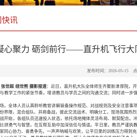
门快讯
凝心聚力 砺剑前行——直升机飞行
发布时间：2026-05-15
点
 张世超 绕世熊 摄影报道
：近日，直升机大队全体师生齐聚新津厚院，开
与教学工作的紧张节奏，增进教员与学员之间的沟通交流；同时进一步
场，全体人员认真聆听教官讲解装备操作规范、对战规则及安全注意事
份界限，混合组队、并肩备战，彼此交流战术、明确分工，现场氛围热烈
战开始，各组队员迅速投入状态，依托场地掩体灵活布局、默契配合。
比拼勇气与智慧，在互帮互助中加深信任与情谊。平日里，教员严谨执
家同心协力、奋勇争先，一声声呐喊与欢笑，让平日里的训练压力得到充