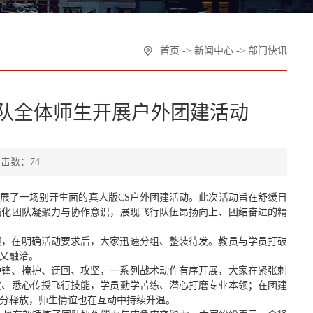
首页
->
新闻中心
->
部门快讯
大队全体师生开展户外团建活动
击数：74
展了一场别开生面的真人版CS户外团建活动。此次活动旨在舒缓日
强化团队凝聚力与协作意识，展现飞行队伍昂扬向上、团结奋进的精
项，在明确活动要求后，大家迅速分组、整装待发。教员与学员打破
又融洽。
冲锋、掩护、迂回、攻坚，一系列战术动作有序开展，大家在紧张刺
教、悉心传授飞行技能，学员勤学苦练、潜心打磨专业本领；在团建
分释放，师生情谊也在互动中持续升温。