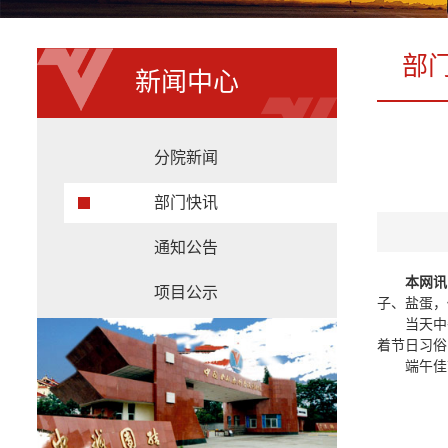
部
新闻中心
分院新闻
部门快讯
通知公告
本网讯
项目公示
子、盐蛋，
当天中
着节日习俗
端午佳